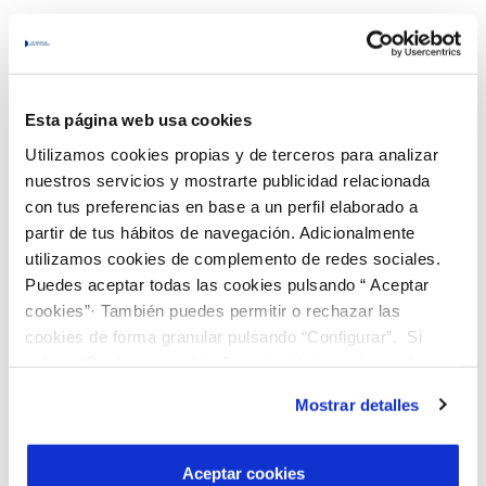
Esta página web usa cookies
Utilizamos cookies propias y de terceros para analizar
nuestros servicios y mostrarte publicidad relacionada
con tus preferencias en base a un perfil elaborado a
partir de tus hábitos de navegación. Adicionalmente
utilizamos cookies de complemento de redes sociales.
Puedes aceptar todas las cookies pulsando “ Aceptar
cookies”· También puedes permitir o rechazar las
cookies de forma granular pulsando “Configurar”. Si
pulsas “Rechazar cookies”, equivaldrá a rechazar la
instalación de todas las cookies salvo las necesarias que
Fundación Aquae
Mostrar detalles
son indispensables para que el sitio web funcione y que
por tanto no se pueden desactivar. Puedes consultar
Fundación Aquae está comprometida con el impulso
más información en nuestra
Política de Cookies
Aceptar cookies
de la educación, el apoyo a la sostenibilidad y la