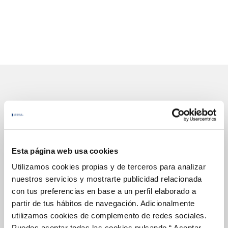
Gestiones Online
FACTURAS, PAGOS Y CONSUMOS
Esta página web usa cookies
CONTRATOS
Utilizamos cookies propias y de terceros para analizar
nuestros servicios y mostrarte publicidad relacionada
MODIFICACIÓN DE DATOS
con tus preferencias en base a un perfil elaborado a
INCIDENCIAS
partir de tus hábitos de navegación. Adicionalmente
utilizamos cookies de complemento de redes sociales.
Puedes aceptar todas las cookies pulsando “ Aceptar