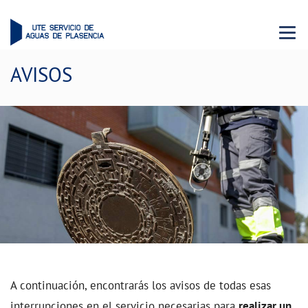
Menu 
AVISOS
A continuación, encontrarás los avisos de todas esas
interrupciones en el servicio necesarias para
realizar un