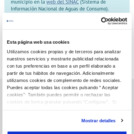
municipio en la
web del SINAC
(Sistema de
Información Nacional de Aguas de Consumo).
Esta página web usa cookies
Utilizamos cookies propias y de terceros para analizar
nuestros servicios y mostrarte publicidad relacionada
con tus preferencias en base a un perfil elaborado a
partir de tus hábitos de navegación. Adicionalmente
utilizamos cookies de complemento de redes sociales.
Puedes aceptar todas las cookies pulsando “ Aceptar
cookies”· También puedes permitir o rechazar las
cookies de forma granular pulsando “Configurar”. Si
Gestiones Online
pulsas “Rechazar cookies”, equivaldrá a rechazar la
instalación de todas las cookies salvo las necesarias que
Mostrar detalles
son indispensables para que el sitio web funcione y que
FACTURAS, PAGOS Y CONSUMOS
por tanto no se pueden desactivar. Puedes consultar