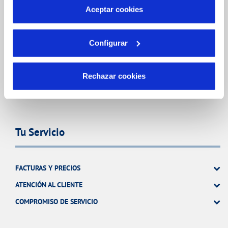
CONTRATOS
más información en nuestra
Política de Cookies
Aceptar cookies
MODIFICACIÓN DE DATOS
INCIDENCIAS
Configurar
TODAS LAS GESTIONES
Rechazar cookies
OTRAS GESTIONES
Tu Servicio
FACTURAS Y PRECIOS
ATENCIÓN AL CLIENTE
COMPROMISO DE SERVICIO