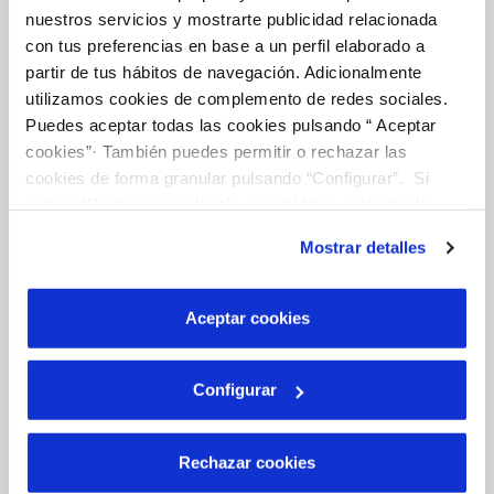
nuestros servicios y mostrarte publicidad relacionada
con tus preferencias en base a un perfil elaborado a
FACTURAS, PAGOS Y CONSUMOS
partir de tus hábitos de navegación. Adicionalmente
utilizamos cookies de complemento de redes sociales.
CONTRATOS
Puedes aceptar todas las cookies pulsando “ Aceptar
cookies”· También puedes permitir o rechazar las
MODIFICACIÓN DE DATOS
cookies de forma granular pulsando “Configurar”. Si
pulsas “Rechazar cookies”, equivaldrá a rechazar la
INCIDENCIAS
instalación de todas las cookies salvo las necesarias que
Mostrar detalles
son indispensables para que el sitio web funcione y que
por tanto no se pueden desactivar. Puedes consultar
TODAS LAS GESTIONES
más información en nuestra
Política de Cookies
Aceptar cookies
OTRAS GESTIONES
Configurar
Tu Servicio
Rechazar cookies