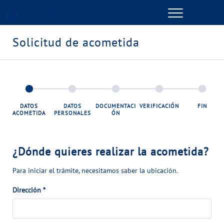
Menu
GESTIONES ONLINE
Solicitud de acometida
VER TODAS LAS GESTIONES
TU SERVICIO
DATOS
DATOS
DOCUMENTACI
VERIFICACIÓN
FIN
ACOMETIDA
PERSONALES
ÓN
VER TODAS LAS GESTIONES
TU AGUA
¿Dónde quieres realizar la acometida?
Para iniciar el trámite, necesitamos saber la ubicación.
VER TODAS LAS GESTIONES
Dirección
*
CONÓCENOS