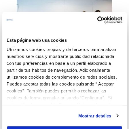
Esta página web usa cookies
Utilizamos cookies propias y de terceros para analizar
nuestros servicios y mostrarte publicidad relacionada
con tus preferencias en base a un perfil elaborado a
partir de tus hábitos de navegación. Adicionalmente
utilizamos cookies de complemento de redes sociales.
Puedes aceptar todas las cookies pulsando “ Aceptar
cookies”· También puedes permitir o rechazar las
cookies de forma granular pulsando “Configurar”. Si
Generación de
pulsas “Rechazar cookies”, equivaldrá a rechazar la
oportunidades
instalación de todas las cookies salvo las necesarias que
Mostrar detalles
son indispensables para que el sitio web funcione y que
por tanto no se pueden desactivar. Puedes consultar