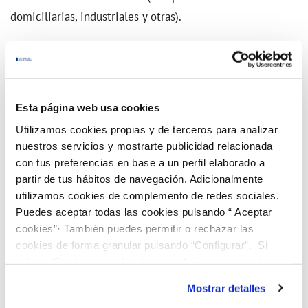
domiciliarias, industriales y otras).
Existen
3.999 pozos de registro
. Respecto a los
imbornales
, se dispone de
3.700
unidades y unos
2.700
metros de rejillas recolectoras
.
Esta página web usa cookies
Utilizamos cookies propias y de terceros para analizar
En las recientes zonas urbanizadas y obras de
nuestros servicios y mostrarte publicidad relacionada
remodelación integral, se están instalando
redes
con tus preferencias en base a un perfil elaborado a
partir de tus hábitos de navegación. Adicionalmente
separativas
, siempre que existan posibles puntos de
utilizamos cookies de complemento de redes sociales.
vertido a cauce fluvial, posibilitando la separación de las
Puedes aceptar todas las cookies pulsando “ Aceptar
aguas industriales y domésticas de las aguas pluviales.
cookies”· También puedes permitir o rechazar las
cookies de forma granular pulsando “Configurar”. Si
pulsas “Rechazar cookies”, equivaldrá a rechazar la
Todo el sistema de redes se encuentra
cartografiado
y
instalación de todas las cookies salvo las necesarias que
reflejado mediante
aplicación informática GIS
, lo que
Mostrar detalles
son indispensables para que el sitio web funcione y que
permite un mejor control a la hora de realizar el